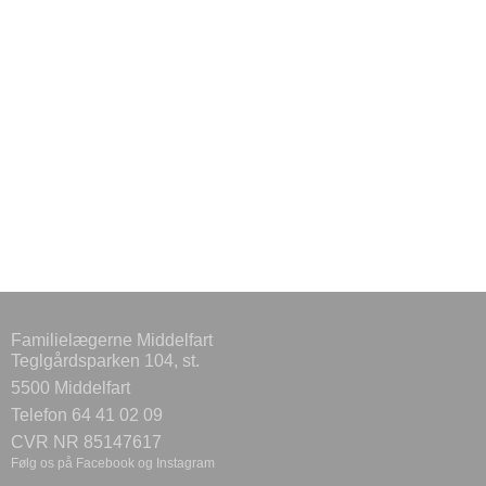
Familielægerne Middelfart
Teglgårdsparken 104, st.
5500 Middelfart
Telefon 64 41 02 09
CVR NR 85147617
Følg os på Facebook og Instagram